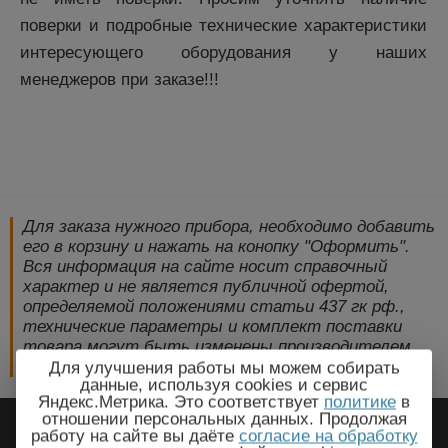
поверки и подробные технические характеристики
интересующего оборудования у наших
менеджеров при заказе!!!
Для заказа нужного прибора, необходимо добавить
его в корзину и нажать на конопку "Оформить".
Вся информация на сайте носит справочный
характер и не является публичной офертой,
определяемой положениями статьи 437 гк рф.,
технические параметры и комплект поставки
товара могут быть изменены производителем
без предварительного уведомления!
Для улучшения работы мы можем собирать
данные, используя cookies и сервис
Яндекс.Метрика. Это соответствует
политике
в
2009-2026 © ЭлектроПрогресс -
отношении персональных данных. Продолжая
работу на сайте вы даёте
согласие на обработку
Электротехническое оборудование