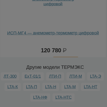
ИСП-МГ4 — анемометр-термометр цифровой
120 780
Р
К
сравнению
Другие модели ТЕРМЭКС
ЛТ-300
ЕхТ-01/1
ЛТИ-П
ЛТИ-М
LTA-Э
LTA-К
LTA-П
LTA-Н
LTA-М
LTA-НТ
LTA-НФ
LTA-НТС