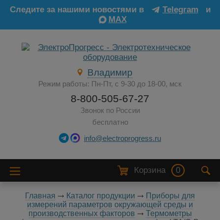
Следите за нашими новостями в
Telegram
и
MAX
Владимир
Режим работы: Пн-Пт, с 9-30 до 18-00, мск
8-800-505-67-27
Звонок по России
бесплатно
info@electroprogress.ru
Корзина
0
Главная
Каталог продукции
Приборы для
измерений параметров окружающей среды и
производственных факторов
Термометры