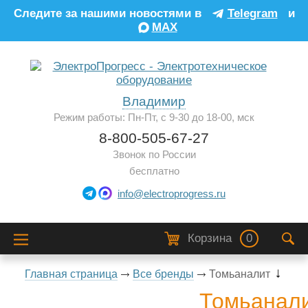
Следите за нашими новостями в
Telegram
и
MAX
Владимир
Режим работы: Пн-Пт, с 9-30 до 18-00, мск
8-800-505-67-27
Звонок по России
бесплатно
info@electroprogress.ru
Корзина
0
Главная страница
Все бренды
Томьаналит
Томьанал