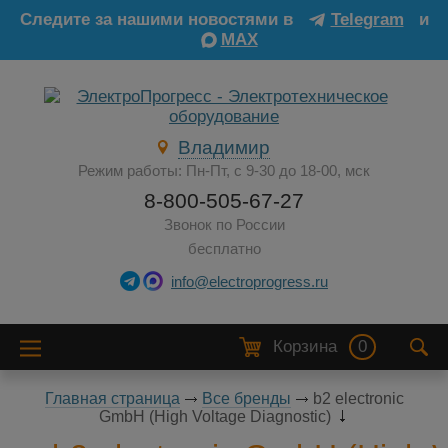
Следите за нашими новостями в
Telegram
и
MAX
Владимир
Режим работы: Пн-Пт, с 9-30 до 18-00, мск
8-800-505-67-27
Звонок по России
бесплатно
info@electroprogress.ru
Корзина
0
Главная страница
Все бренды
b2 electronic
GmbH (High Voltage Diagnostic)