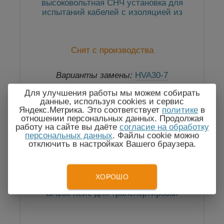
высоковольтная СНЧ установка для
испытаний кабелей с изоляцией из
сшитого полиэтилена, 30 кВ
Снят с производства
Варианты замены:
HVA30-7
Для улучшения работы мы можем собирать
данные, используя cookies и сервис
Яндекс.Метрика. Это соответствует
политике
в
отношении персональных данных. Продолжая
работу на сайте вы даёте
согласие на обработку
персональных данных
. Файлы cookie можно
отключить в настройках Вашего браузера.
ХОРОШО
BA100 Кейс для транспортировки