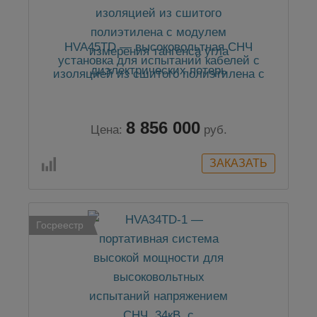
HVA45TD — высоковольтная СНЧ
установка для испытаний кабелей с
изоляцией из сшитого полиэтилена c
модулем измерения тангенса угла
диэлектрических потерь
8 856 000
Цена:
руб.
Госреестр