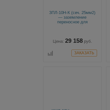
ЗПЛ-10Н-К (сеч. 25мм2)
— заземление
переносное для
воздушных линий с 3-мя
фазными зажимами в
виде колец и 3-мя
29 158
штангами
Цена:
руб.