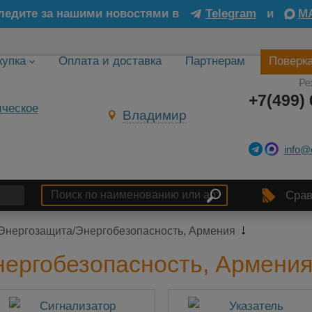
ледите за нашими новостями в
Telegram
и
M
купка
Оплата и доставка
Партнерам
Поверк
Ре
+7(499) 
Владимир
info@
Срав
Энергозащита/Энергобезопасность, Армения
ергобезопасность, Армени