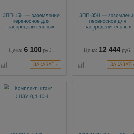
ЗПП-15Н — заземление
ЗПП-35Н — заземлени
переносное для
переносное для
распределительных
распределительных
устройств 3-х фазное до
устройств 3-х фазное 
15кВ с одной штангой
35кВ с одной штангой
6 100
12 444
Цена:
руб.
Цена:
руб.