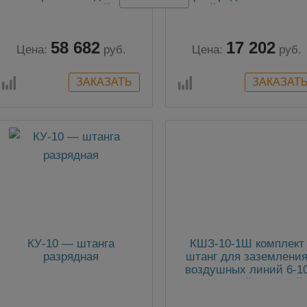
воздушных линий 3-х
устройств 3-х фазное 
фазное до 500кВ с тремя
110кВ с одной штанго
штангами
58 682
17 202
Цена:
руб.
Цена:
руб.
КУ-10 — штанга
КШЗ-10-1Ш комплект
разрядная
штанг для заземлени
воздушных линий 6-1
кВ (с одной съемной
штангой)