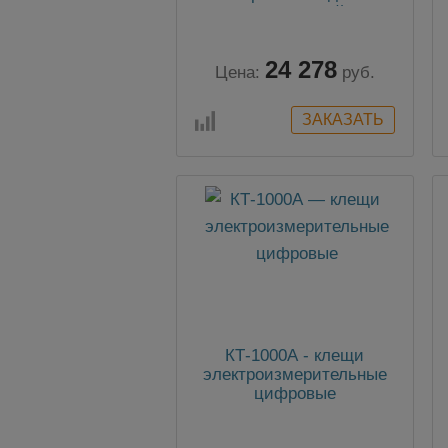
воздушных линий одно
фазное до 500кВ с одной
штангой
24 278
Цена:
руб.
КТ-1000А - клещи
электроизмерительные
цифровые