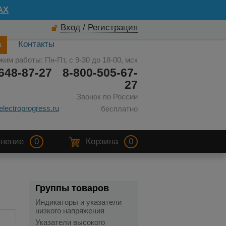
AX
Вход / Регистрация
а
Контакты
жим работы: Пн-Пт, с 9-30 до 18-00, мск
648-87-27
8-800-505-67-
27
Звонок по России
electroprogress.ru
бесплатно
нение
0
Корзина
0
я
Группы товаров
Индикаторы и указатели
низкого напряжения
Указатели высокого