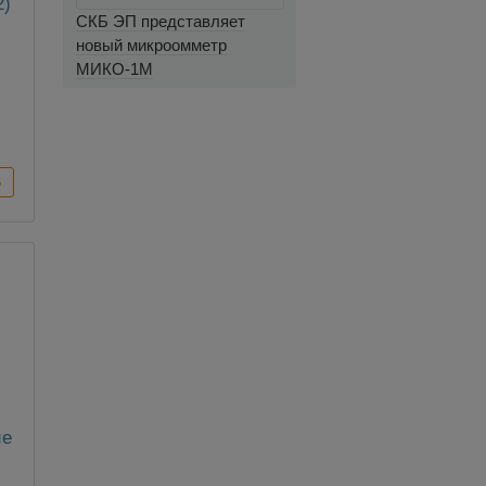
2)
СКБ ЭП представляет
новый микроомметр
10
МИКО-1М
ие