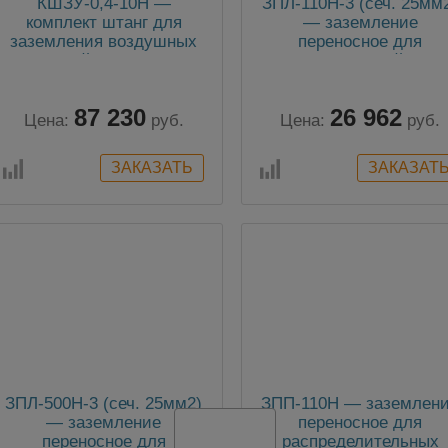
КШЗУ-0,4-10Н —
ЗПЛ-110Н-3 (сеч. 25мм
комплект штанг для
— заземление
заземления воздушных
переносное для
линий 0,4-10 кВ
воздушных линий до 1
универсальные
кВ
87 230
26 962
Цена:
руб.
Цена:
руб.
ЗПЛ-500Н-3 (сеч. 25мм2)
ЗПП-110Н — заземлен
— заземление
переносное для
переносное для
распределительных