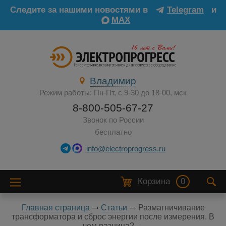
Следите за нашими новостями в
Telegram
и
MAX
Владимир
Режим работы: Пн-Пт, с 9-30 до 18-00, мск
8-800-505-67-27
Звонок по России
бесплатно
info@electroprogress.ru
Корзина
0
Главная страница
Статьи
Размагничивание
трансформатора и сброс энергии после измерения. В
чем разница?